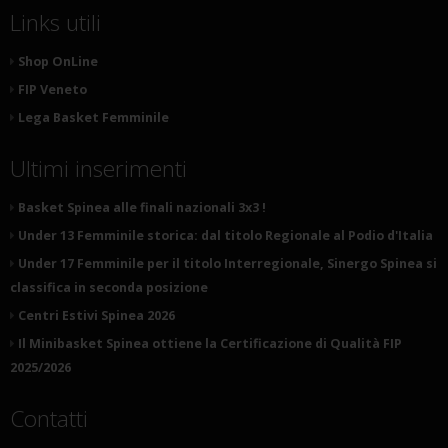
Links utili
Shop OnLine
FIP Veneto
Lega Basket Femminile
Ultimi inserimenti
Basket Spinea alle finali nazionali 3x3 !
Under 13 Femminile storica: dal titolo Regionale al Podio d'Italia
Under 17 Femminile per il titolo Interregionale, Sinergo Spinea si
classifica in seconda posizione
Centri Estivi Spinea 2026
Il Minibasket Spinea ottiene la Certificazione di Qualità FIP
2025/2026
Contatti