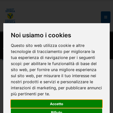
Noi usiamo i cookies
HOME
SQUADRE
Questo sito web utilizza cookie e altre
Scoiattoli 2017
tecnologie di tracciamento per migliorare la
tua esperienza di navigazione per i seguenti
scopi:
per abilitare le funzionalità di base del
sito web
,
per fornire una migliore esperienza
sul sito web
,
per misurare il tuo interesse nei
nostri prodotti e servizi e personalizzare le
interazioni di marketing
,
per pubblicare annunci
più pertinenti per te
.
Accetto
Rifiuto