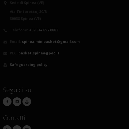
Sede di Spinea (VE)
Via Tintoretto, 30/B
30038 Spinea (VE)
Telefono:
+39 347 892 0883
Email:
spinea.minibasket@gmail.com
PEC:
basket.spinea@pec.it
Safeguarding policy
Seguici su
Contatti