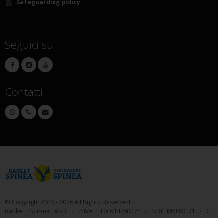
Safeguarding policy
Seguici su
Contatti
© Copyright 2015 - 2026 All Rights Reserved
Basket Spinea ASD - P.IVA IT04614250274 - SDI M5UXCR1 - CF