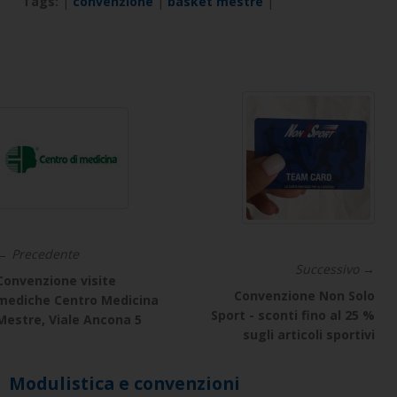
Tags:
|
convenzione
|
basket mestre
|
← Precedente
Successivo →
Convenzione visite
Convenzione Non Solo
mediche Centro Medicina
Sport - sconti fino al 25 %
Mestre, Viale Ancona 5
sugli articoli sportivi
Modulistica e convenzioni