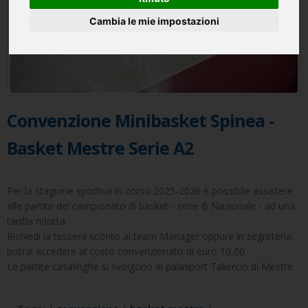
Cambia le mie impostazioni
Convenzione Minibasket Spinea -
Basket Mestre Serie A2
Per la stagione sportiva in corso 2025-2026 è possibile assistere
alle partite del campionato di basket - serie B Nazionale - ad una
tariffa ridotta.
Richiedi la tessera sconto al team Manager oppure in segreteria,
potrai accedere al costo convenzionato di euro 10,00
Le partite casalinghe si svolgono al palasport Taliercio di Mestre