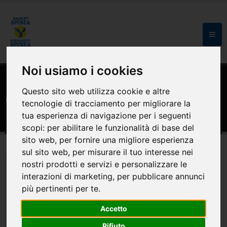
Noi usiamo i cookies
HOME
MODULISTICA E CONVENZIONI
Questo sito web utilizza cookie e altre
Convenzione Minibasket Spinea Basket
tecnologie di tracciamento per migliorare la
Mestre Serie A2
tua esperienza di navigazione per i seguenti
scopi:
per abilitare le funzionalità di base del
sito web
,
per fornire una migliore esperienza
sul sito web
,
per misurare il tuo interesse nei
nostri prodotti e servizi e personalizzare le
interazioni di marketing
,
per pubblicare annunci
più pertinenti per te
.
Accetto
Rifiuto