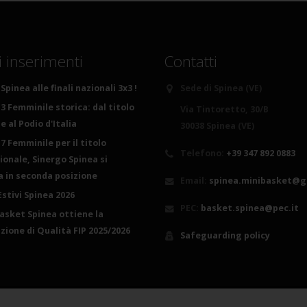
i inserimenti
Contatti
Spinea alle finali nazionali 3x3 !
Sede di Spinea (VE)
3 Femminile storica: dal titolo
Via Tintoretto, 30/B
 al Podio d'Italia
30038 Spinea (VE)
7 Femminile per il titolo
Telefono:
+39 347 892 0883
ionale, Sinergo Spinea si
ca in seconda posizione
Email:
spinea.minibasket@g
Estivi Spinea 2026
PEC:
basket.spinea@pec.it
basket Spinea ottiene la
azione di Qualità FIP 2025/2026
Safeguarding policy