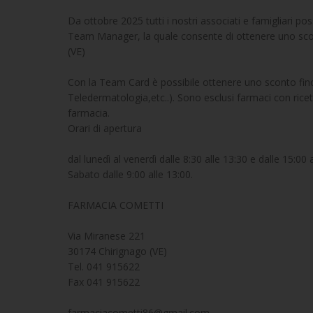
Da ottobre 2025 tutti i nostri associati e famigliari po
Team Manager, la quale consente di ottenere uno scont
(VE)
Con la Team Card è possibile ottenere uno sconto fino a
Teledermatologia,etc..). Sono esclusi farmaci con rice
farmacia.
Orari di apertura
dal lunedì al venerdì dalle 8:30 alle 13:30 e dalle 15:00 a
Sabato dalle 9:00 alle 13:00.
FARMACIA COMETTI
Via Miranese 221
30174 Chirignago (VE)
Tel. 041 915622
Fax 041 915622
farmaciacometti86@gmail.com