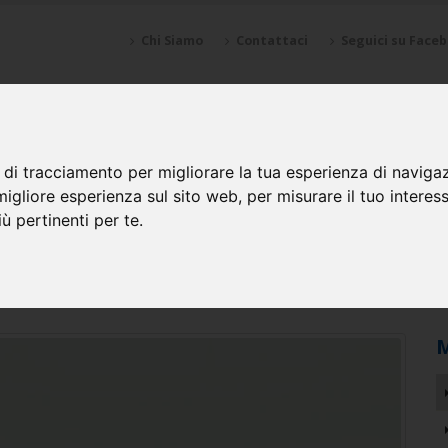
Chi Siamo
Contattaci
Seguici su Face
NZIONI
SPONSOR
GALLERY
CALENDARI
SQUADRE
 di tracciamento per migliorare la tua esperienza di naviga
migliore esperienza sul sito web
,
per misurare il tuo interes
ù pertinenti per te
.
etti Chirighago (VE)
M