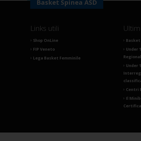
Basket Spinea ASD
Links utili
Ultim
Shop OnLine
Basket 
FIP Veneto
Under 1
Regionale
Lega Basket Femminile
Under 1
Interreg
classifi
Centri 
Il Mini
Certific