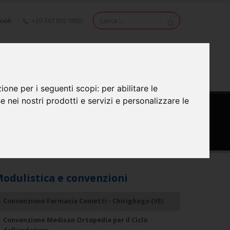
book
+39 347 892 0883
NEWS
VIDEO
CONTATTI
zione per i seguenti scopi:
per abilitare le
se nei nostri prodotti e servizi e personalizzare le
odulistica e convenzioni
Convenzione Farmacia Cometti - Chirighago (VE)
Convenzione Medisan Ortopedia per il Ciclo