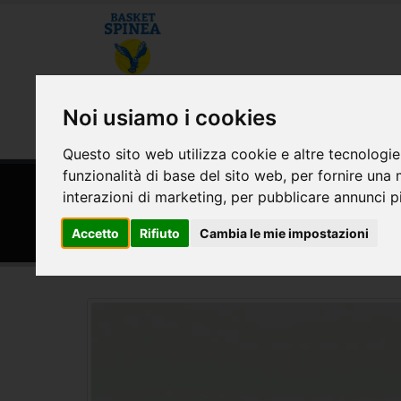
CHI SIAMO
MODULISTICA E CONVE
Noi usiamo i cookies
AREA RISERVATA
Questo sito web utilizza cookie e altre tecnologie
funzionalità di base del sito web
,
per fornire una 
HOME
MODULISTICA E CONVENZIONI
interazioni di marketing
,
per pubblicare annunci pi
Convenzione Farmacia Com
Accetto
Rifiuto
Cambia le mie impostazioni