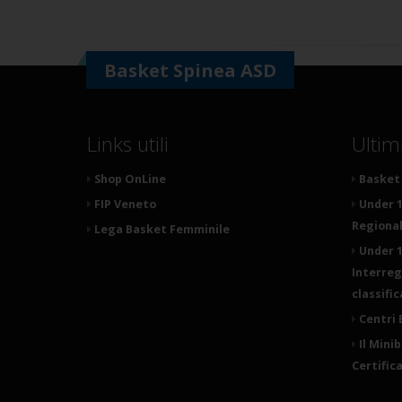
Basket Spinea ASD
Links utili
Ultim
Shop OnLine
Basket 
FIP Veneto
Under 1
Regionale
Lega Basket Femminile
Under 1
Interreg
classifi
Centri 
Il Mini
Certific