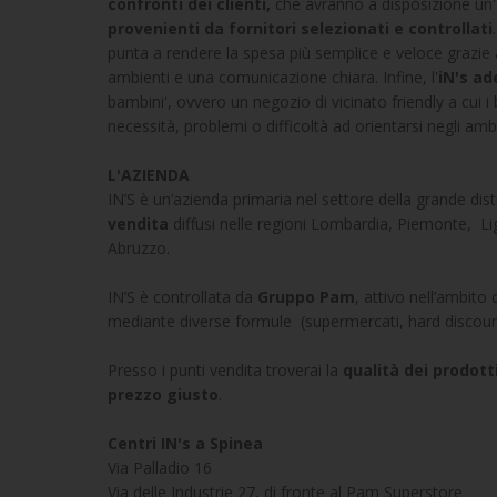
confronti dei clienti,
che avranno a disposizione un'a
provenienti da fornitori selezionati e controllati
punta a rendere la spesa più semplice e veloce grazie a 
ambienti e una comunicazione chiara. Infine, l'
iN's ad
bambini', ovvero un negozio di vicinato friendly a cui i
necessità, problemi o difficoltà ad orientarsi negli amb
L'AZIENDA
IN’S è un’azienda primaria nel settore della grande dis
vendita
diffusi nelle regioni Lombardia, Piemonte, Li
Abruzzo.
IN’S è controllata da
Gruppo Pam
, attivo nell’ambito
mediante diverse formule (supermercati, hard discount
Presso i punti vendita troverai la
qualità dei prodott
prezzo giusto
.
Centri IN's a Spinea
Via Palladio 16
Via delle Industrie 27, di fronte al Pam Superstore