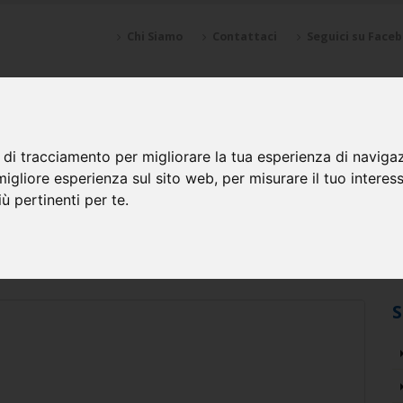
Chi Siamo
Contattaci
Seguici su Face
NZIONI
SPONSOR
GALLERY
CALENDARI
SQUADRE
 di tracciamento per migliorare la tua esperienza di naviga
migliore esperienza sul sito web
,
per misurare il tuo interes
ù pertinenti per te
.
 di Spinea (VE)
S