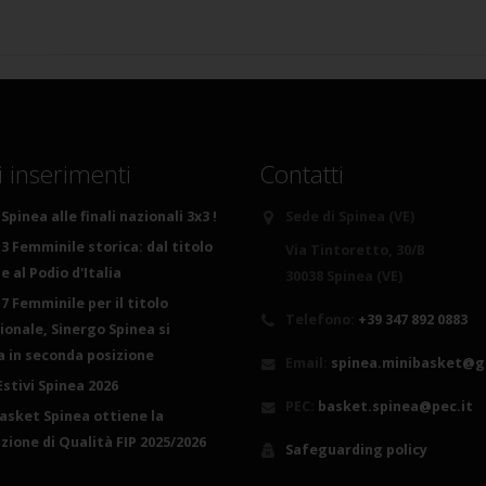
i inserimenti
Contatti
Spinea alle finali nazionali 3x3 !
Sede di Spinea (VE)
3 Femminile storica: dal titolo
Via Tintoretto, 30/B
 al Podio d'Italia
30038 Spinea (VE)
7 Femminile per il titolo
Telefono:
+39 347 892 0883
ionale, Sinergo Spinea si
ca in seconda posizione
Email:
spinea.minibasket@g
Estivi Spinea 2026
PEC:
basket.spinea@pec.it
basket Spinea ottiene la
azione di Qualità FIP 2025/2026
Safeguarding policy