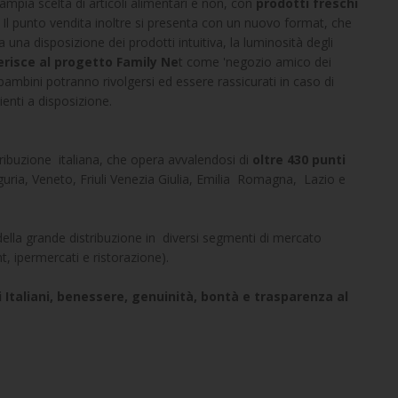
mpia scelta di articoli alimentari e non, con
prodotti freschi
. Il punto vendita inoltre si presenta con un nuovo format, che
una disposizione dei prodotti intuitiva, la luminosità degli
erisce al progetto Family Ne
t come 'negozio amico dei
 bambini potranno rivolgersi ed essere rassicurati in caso di
ienti a disposizione.
tribuzione italiana, che opera avvalendosi di
oltre 430 punti
guria, Veneto, Friuli Venezia Giulia, Emilia Romagna, Lazio e
 della grande distribuzione in diversi segmenti di mercato
, ipermercati e ristorazione).
i Italiani, benessere, genuinità, bontà e trasparenza al