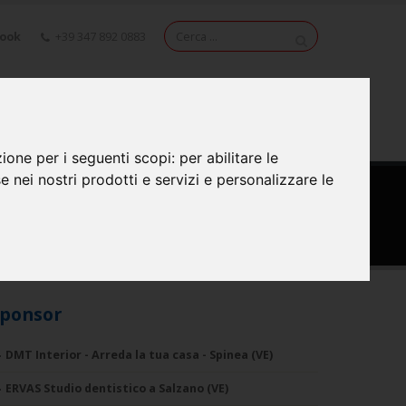
book
+39 347 892 0883
NEWS
VIDEO
CONTATTI
zione per i seguenti scopi:
per abilitare le
se nei nostri prodotti e servizi e personalizzare le
ponsor
DMT Interior - Arreda la tua casa - Spinea (VE)
ERVAS Studio dentistico a Salzano (VE)