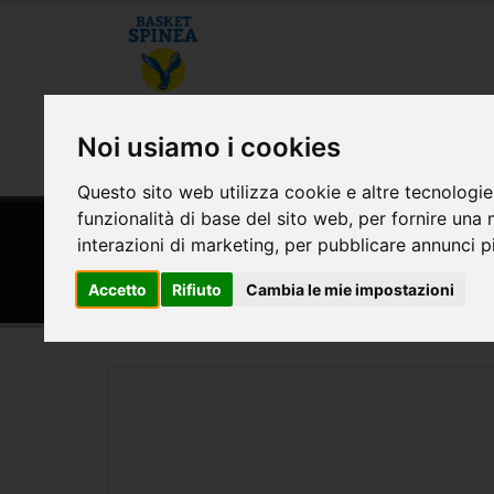
CHI SIAMO
MODULISTICA E CONVE
Noi usiamo i cookies
AREA RISERVATA
Questo sito web utilizza cookie e altre tecnologie
funzionalità di base del sito web
,
per fornire una 
HOME
SPONSOR
interazioni di marketing
,
per pubblicare annunci pi
In's Mercato Punti vendita
Accetto
Rifiuto
Cambia le mie impostazioni