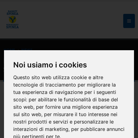
HOME
NEWS
Eventi: Grandi SFIDE e tanta
Noi usiamo i cookies
soddisfazione per i nostri Under14
Questo sito web utilizza cookie e altre
tecnologie di tracciamento per migliorare la
tua esperienza di navigazione per i seguenti
scopi:
per abilitare le funzionalità di base del
sito web
,
per fornire una migliore esperienza
sul sito web
,
per misurare il tuo interesse nei
nostri prodotti e servizi e personalizzare le
interazioni di marketing
,
per pubblicare annunci
più pertinenti per te
.