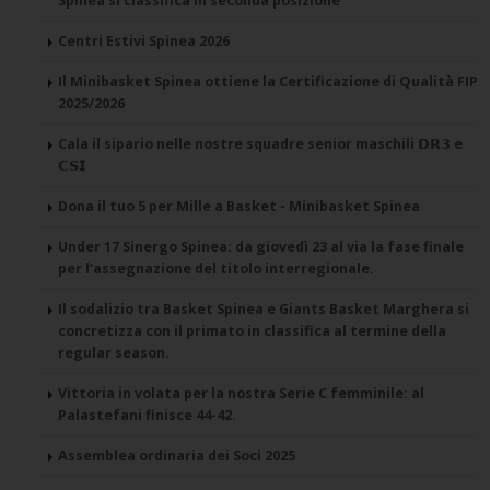
Spinea si classifica in seconda posizione
Centri Estivi Spinea 2026
Il Minibasket Spinea ottiene la Certificazione di Qualità FIP
2025/2026
Cala il sipario nelle nostre squadre senior maschili 𝗗𝗥𝟯 e
𝗖𝗦𝗜
Dona il tuo 5 per Mille a Basket - Minibasket Spinea
Under 17 Sinergo Spinea: da giovedì 23 al via la fase finale
per l’assegnazione del titolo interregionale.
Il sodalizio tra Basket Spinea e Giants Basket Marghera si
concretizza con il primato in classifica al termine della
regular season.
Vittoria in volata per la nostra Serie C femminile: al
Palastefani finisce 44-42.
Assemblea ordinaria dei Soci 2025