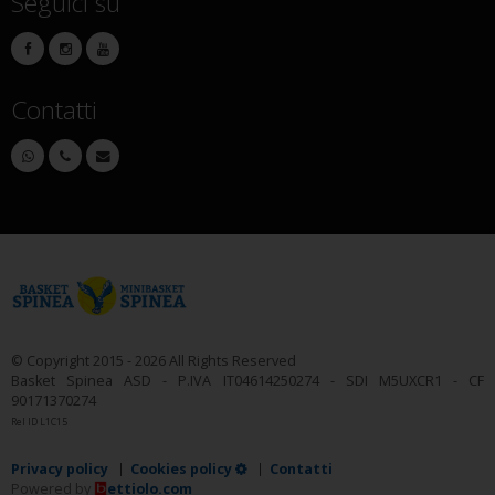
Seguici su
Contatti
© Copyright 2015 - 2026 All Rights Reserved
Basket Spinea ASD - P.IVA IT04614250274 - SDI M5UXCR1 - CF
90171370274
Rel ID L1C15
Privacy policy
Cookies policy
Contatti
Powered by
ettiolo.com