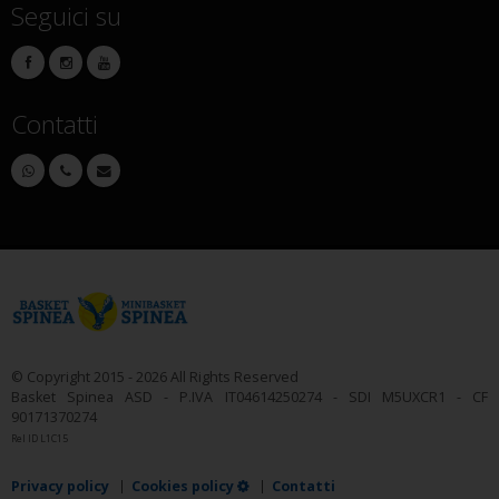
Seguici su
Contatti
© Copyright 2015 - 2026 All Rights Reserved
Basket Spinea ASD - P.IVA IT04614250274 - SDI M5UXCR1 - CF
90171370274
Rel ID L1C15
Privacy policy
Cookies policy
Contatti